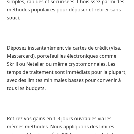
simples, rapides et sécurisées. Choisissez parmi des
méthodes populaires pour déposer et retirer sans
souci.
Méthodes de Dépôt
Déposez instantanément via cartes de crédit (Visa,
Mastercard), portefeuilles électroniques comme
Skrill ou Neteller, ou même cryptomonnaies. Les
temps de traitement sont immédiats pour la plupart,
avec des limites minimales basses pour convenir à
tous les budgets.
Procédures de Retrait
Retirez vos gains en 1-3 jours ouvrables via les
mêmes méthodes. Nous appliquons des limites