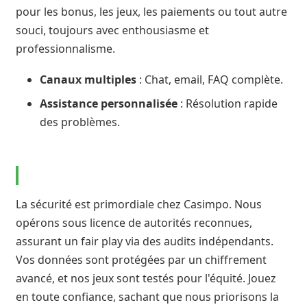
pour les bonus, les jeux, les paiements ou tout autre
souci, toujours avec enthousiasme et
professionnalisme.
Canaux multiples
: Chat, email, FAQ complète.
Assistance personnalisée
: Résolution rapide
des problèmes.
Sécurité, Licence et Fair Play
La sécurité est primordiale chez Casimpo. Nous
opérons sous licence de autorités reconnues,
assurant un fair play via des audits indépendants.
Vos données sont protégées par un chiffrement
avancé, et nos jeux sont testés pour l'équité. Jouez
en toute confiance, sachant que nous priorisons la