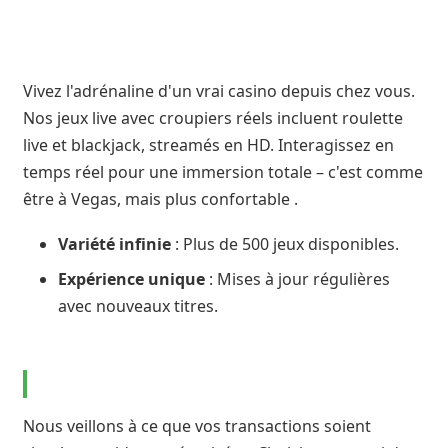
Casino en Direct
Vivez l'adrénaline d'un vrai casino depuis chez vous.
Nos jeux live avec croupiers réels incluent roulette
live et blackjack, streamés en HD. Interagissez en
temps réel pour une immersion totale – c'est comme
être à Vegas, mais plus confortable .
Variété infinie
: Plus de 500 jeux disponibles.
Expérience unique
: Mises à jour régulières
avec nouveaux titres.
Options Bancaires
Nous veillons à ce que vos transactions soient