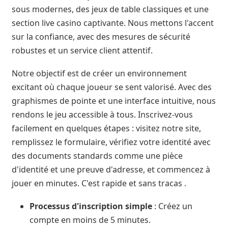
sous modernes, des jeux de table classiques et une
section live casino captivante. Nous mettons l'accent
sur la confiance, avec des mesures de sécurité
robustes et un service client attentif.
Notre objectif est de créer un environnement
excitant où chaque joueur se sent valorisé. Avec des
graphismes de pointe et une interface intuitive, nous
rendons le jeu accessible à tous. Inscrivez-vous
facilement en quelques étapes : visitez notre site,
remplissez le formulaire, vérifiez votre identité avec
des documents standards comme une pièce
d'identité et une preuve d'adresse, et commencez à
jouer en minutes. C'est rapide et sans tracas .
Processus d'inscription simple
: Créez un
compte en moins de 5 minutes.