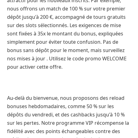
attractif pour les nouveaux inscrits. Par exemple,
nous offrons un match de 100 % sur votre premier
dépôt jusqu'à 200 €, accompagné de tours gratuits
sur des slots sélectionnés. Les exigences de mise
sont fixées à 35x le montant du bonus, expliquées
simplement pour éviter toute confusion. Pas de
bonus sans dépôt pour le moment, mais surveillez
nos mises à jour . Utilisez le code promo WELCOME
pour activer cette offre.
Promotions Régulières et Offres Spéciales
Au-delà du bienvenue, nous proposons des reload
bonuses hebdomadaires, comme 50 % sur les
dépôts du vendredi, et des cashbacks jusqu'à 10 %
sur les pertes. Notre programme VIP récompense la
fidélité avec des points échangeables contre des